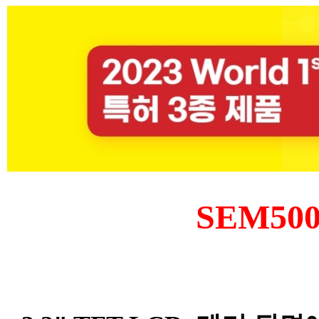
SEM50