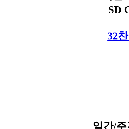
SD 
32
일간/주간